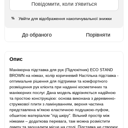
Повідомити, коли з'явиться
Увійти
для відображення накопичувальної знижки
%
До обраного
Порівняти
Опис
Манікюрна підставка для рук (Підлокітник) ECO STAND
BROWN на ніжках, колір коричневий Настільна підставка -
оптимальне рішення для підтримки та комфортного
розміщення рук клієнта при наданні косметичних та
манікюрних послуг. Дана модель відрізняється надійною
та простою конструкцією: основа виконана з деревинно-
стружкової плити з ламінуванням, верхня частина
представлена м'якою еластичною подушкою-пуфом,
обшитою матеріалом "під шкіру". Вільний простір між
ніжками – додаткова перевага, там можна розмістити
лампу та заощадити місце на столі. Підставка не створює