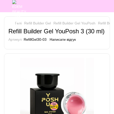
Гелі
Refill Builder Gel
Refill Builder Gel YouPosh
Refill Bui
Refill Builder Gel YouPosh 3 (30 ml)
Артикул:
RefillGel30-03
Написати відгук