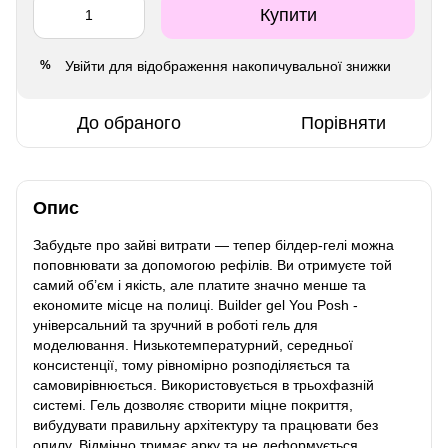
Купити
Увійти
для відображення накопичувальної знижки
%
До обраного
Порівняти
Опис
Забудьте про зайві витрати — тепер білдер-гелі можна
поповнювати за допомогою рефілів. Ви отримуєте той
самий об’єм і якість, але платите значно менше та
економите місце на полиці. Builder gel You Posh -
універсальний та зручний в роботі гель для
моделювання. Низькотемпературний, середньої
консистенції, тому рівномірно розподіляється та
самовирівнюється. Використовується в трьохфазній
системі. Гель дозволяє створити міцне покриття,
вибудувати правильну архітектуру та працювати без
опилу. Відмінно тримає арку та не деформується.