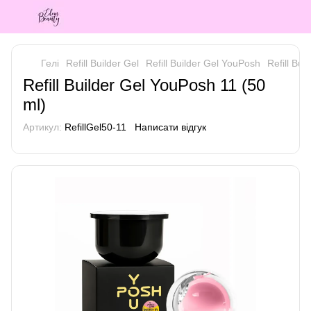
Гелі
Refill Builder Gel
Refill Builder Gel YouPosh
Refill Bui
Refill Builder Gel YouPosh 11 (50
ml)
Артикул:
RefillGel50-11
Написати відгук