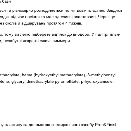
ь бази
ься та рівномірно розподіляється по нігтьовій пластині. Завдяки
адки під час носіння та має адгезивні властивості. Через це
без сколів й відшарувань протягом 4 тижнів.
 тому ви легко підберете відтінок до вподоби. У палітрі тільки
и, незабутні яскраві і сяючі шиммери.
thacrylate, hema (hydroxyethyl methacrylate), 3-methylbenzyl
one, glyceryl dimethacrylate pyromellitate, p-hydroxyanisole.
ову пластину за допомогою знежирюючого засобу Prep&Finish