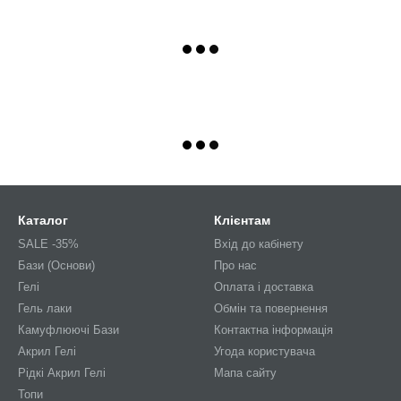
Каталог
Клієнтам
SALE -35%
Вхід до кабінету
Бази (Основи)
Про нас
Гелі
Оплата і доставка
Гель лаки
Обмін та повернення
Камуфлюючі Бази
Контактна інформація
Акрил Гелі
Угода користувача
Рідкі Акрил Гелі
Мапа сайту
Топи