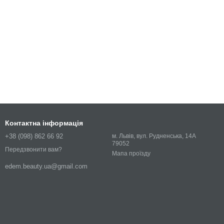
Контактна інформація
+38 (098) 862 66 92
м. Львів, вул. Рудненська, 14А
79052
Передзвонити вам?
Мапа проїзду
edem.beauty.ua@gmail.com