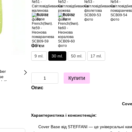
Об`єм
9 ml.
30 ml.
50 ml.
17 ml.
Купити
Опис
Cove
Характеристика і консистенція:
Cover Base від STEFFANI — це універсальні каму