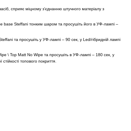
 засіб, сприяє міцному з’єднанню штучного матеріалу з
Ice base Steffani тонким шаром та просушіть його в УФ-лампі –
ffani та просушіть у УФ-лампі – 90 сек, у Led/гібридній лампі
ipe \ Top Matt No Wipe та просушіть в УФ-лампі – 180 сек, у
ї стійкості топового покриття.