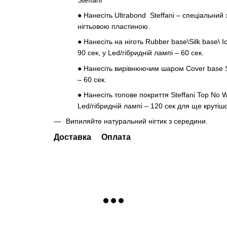
●
Нанесіть Ultrabond Steffani – спеціальний
нігтьовою пластиною.
●
Нанесіть на ніготь Rubber base\Silk base\ 
90 сек, у Led/гібридній лампі – 60 сек.
●
Нанесіть вирівнюючим шаром Cover base Ste
– 60 сек.
●
Нанесіть топове покриття Steffani Top No W
Led/гібридній лампі – 120 сек для ще крутішо
Випиляйте натуральний нігтик з середини.
Доставка
Оплата