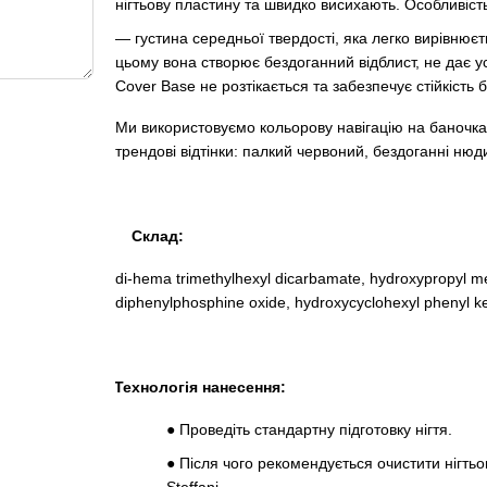
нігтьову пластину та швидко висихають. Особливіст
— густина середньої твердості, яка легко вирівнюєт
цьому вона створює бездоганний відблист, не дає ус
Cover Base не розтікається та забезпечує стійкість 
Ми використовуємо кольорову навігацію на баночках,
трендові відтінки: палкий червоний, бездоганні нюд
Склад:
di-hema trimethylhexyl dicarbamate, hydroxypropyl me
diphenylphosphine oxide, hydroxycyclohexyl phenyl ket
Технологія нанесення:
●
Проведіть стандартну підготовку нігтя.
●
Після чого рекомендується очистити нігть
Steffani