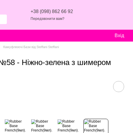
+38 (098) 862 66 92
Передзвонити вам?
Вхід
Камуфлюючі Бази від Steffani Steffani
 №58 - Ніжно-зелена з шимером