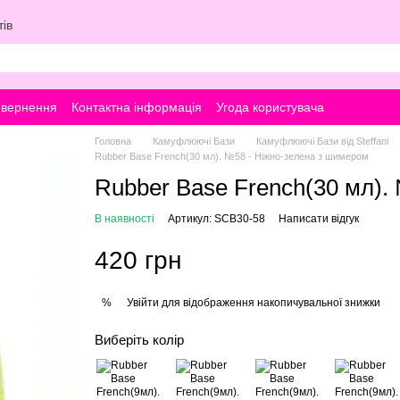
ів
овернення
Контактна інформація
Угода користувача
Головна
Камуфлюючі Бази
Камуфлюючі Бази від Steffani
Rubber Base French(30 мл). №58 - Ніжно-зелена з шимером
Rubber Base French(30 мл).
В наявності
Артикул: SCB30-58
Написати відгук
420 грн
Увійти
для відображення накопичувальної знижки
%
Виберіть колір