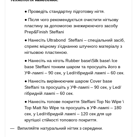
●
Проведіть стандартну підготовку нігтя.
●
Після чого рекомендується очистити нігтьову
пластину за допомогою знежирюючого засобу
Prep&Finish Steffani
●
Нанесіть Ultrabond Steffani – спеціальний засіб,
сприяє міцному з’єднанню штучного матеріалу з
нігтьовою пластиною.
●
Нанесіть на ніготь Rubber base\Silk base\ Ice
base Steffani тонким шаром та просушіть його в
УФ-лампі – 90 сек, у Led/гібридній лампі – 60 сек.
●
Нанесіть вирівнюючим шаром Cover base
Steffani та просушіть у УФ-лампі – 90 сек, у Led/
гібридній лампі – 60 сек.
●
Нанесіть топове покриття Steffani Top No Wipe \
Top Matt No Wipe та просушіть в УФ-лампі – 180
сек, у Led/гібридній лампі – 120 сек для ще
крутішої стійкості топового покриття.
Випиляйте натуральний нігтик з середини.