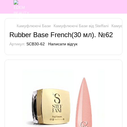
Камуфлюючі Бази
Камуфлюючі Бази від Steffani
Камуфлюю
Rubber Base French(30 мл). №62
Артикул:
SCB30-62
Написати відгук