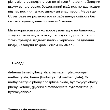
рівномірно розподіляється по нігтьовій пластині. Завдяки
цьому вона створює бездоганний відблист, не дає усадки
під час носіння та має адгезивні властивості. Через це
Cover Base не розтікається та забезпечує стійкість без
сколів й відшарувань протягом 4 тижнів.
Ми використовуємо кольорову навігацію на баночках,
тому ви легко підберете відтінок до вподоби. У палітрі
тільки трендові відтінки: палкий червоний, бездоганні
нюди, незабутні яскраві і сяючі шиммери.
Склад:
di-hema trimethylhexyl dicarbamate, hydroxypropyl
methacrylate, hema (hydroxyethyl methacrylate), 3-
methylbenzyl diphenylphosphine oxide, hydroxycyclohexyl
phenyl ketone, glyceryl dimethacrylate pyromellitate, p-
hydroxyanisole.
Технологія нанесення: