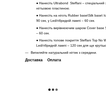
●
Нанесіть Ultrabond Steffani – спеціальний
нігтьовою пластиною.
●
Нанесіть на ніготь Rubber base\Silk base\ 
90 сек, у Led/гібридній лампі – 60 сек.
●
Нанесіть вирівнюючим шаром Cover base Ste
– 60 сек.
●
Нанесіть топове покриття Steffani Top No W
Led/гібридній лампі – 120 сек для ще крутішо
Випиляйте натуральний нігтик з середини.
Доставка
Оплата