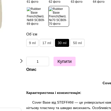
Об`єм
9 ml
17 ml
30 ml
50 ml
Купити
Опис
Cove
Характеристика і консистенція:
Cover Base від STEFFANI — це універсальні каму
нігтьову пластину та швидко висихають. Особливіст