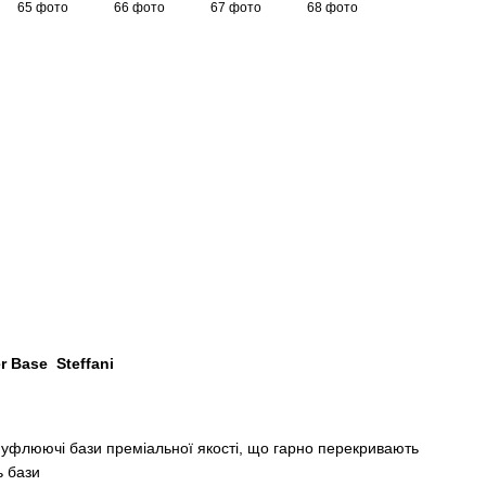
r Base Steffani
флюючі бази преміальної якості, що гарно перекривають
ь бази