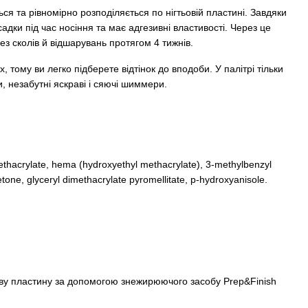
ься та рівномірно розподіляється по нігтьовій пластині. Завдяки
адки під час носіння та має адгезивні властивості. Через це
без сколів й відшарувань протягом 4 тижнів.
 тому ви легко підберете відтінок до вподоби. У палітрі тільки
и, незабутні яскраві і сяючі шиммери.
thacrylate, hema (hydroxyethyl methacrylate), 3-methylbenzyl
one, glyceryl dimethacrylate pyromellitate, p-hydroxyanisole.
ову пластину за допомогою знежирюючого засобу Prep&Finish