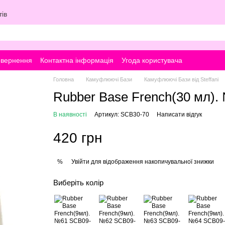
ів
овернення
Контактна інформація
Угода користувача
Головна
Камуфлюючі Бази
Камуфлюючі Бази від Steffani
Rubber Base French(30 мл).
В наявності
Артикул: SCB30-70
Написати відгук
420 грн
Увійти
для відображення накопичувальної знижки
%
Виберіть колір