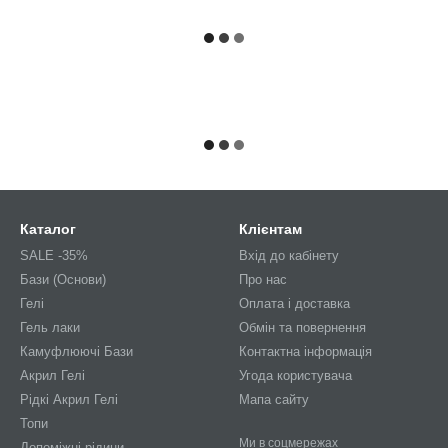
Каталог
Клієнтам
SALE -35%
Вхід до кабінету
Бази (Основи)
Про нас
Гелі
Оплата і доставка
Гель лаки
Обмін та повернення
Камуфлюючі Бази
Контактна інформація
Акрил Гелі
Угода користувача
Рідкі Акрил Гелі
Мапа сайту
Топи
Ми в соцмережах
Допоміжні рідини