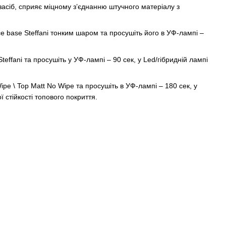
 засіб, сприяє міцному з’єднанню штучного матеріалу з
Ice base Steffani тонким шаром та просушіть його в УФ-лампі –
ffani та просушіть у УФ-лампі – 90 сек, у Led/гібридній лампі
ipe \ Top Matt No Wipe та просушіть в УФ-лампі – 180 сек, у
ї стійкості топового покриття.