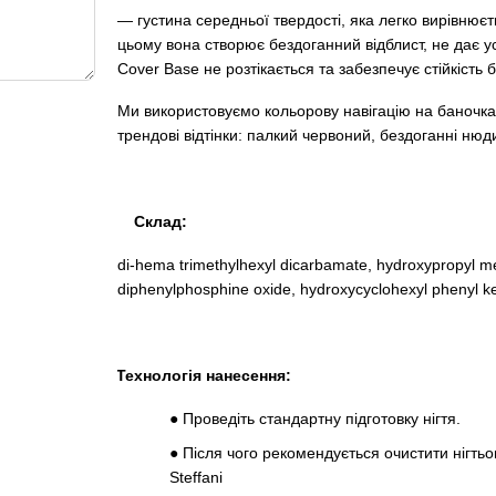
— густина середньої твердості, яка легко вирівнюєт
цьому вона створює бездоганний відблист, не дає ус
Cover Base не розтікається та забезпечує стійкість 
Ми використовуємо кольорову навігацію на баночках,
трендові відтінки: палкий червоний, бездоганні нюд
Склад:
di-hema trimethylhexyl dicarbamate, hydroxypropyl me
diphenylphosphine oxide, hydroxycyclohexyl phenyl ket
Технологія нанесення:
●
Проведіть стандартну підготовку нігтя.
●
Після чого рекомендується очистити нігть
Steffani