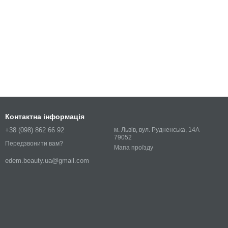
Контактна інформація
+38 (098) 862 66 92
м. Львів, вул. Рудненська, 14А
79052
Передзвонити вам?
Мапа проїзду
edem.beauty.ua@gmail.com