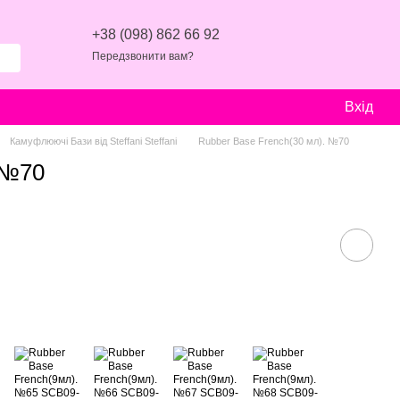
+38 (098) 862 66 92
Передзвонити вам?
Вхід
Камуфлюючі Бази від Steffani Steffani
Rubber Base French(30 мл). №70
 №70