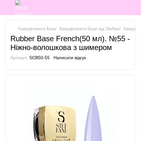
Камуфлюючі Бази
Камуфлюючі Бази від Steffani
Камуфлюю
Rubber Base French(50 мл). №55 -
Ніжно-волошкова з шимером
Артикул:
SCB50-55
Написати відгук