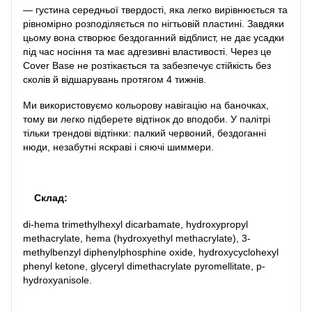
— густина середньої твердості, яка легко вирівнюється та
рівномірно розподіляється по нігтьовій пластині. Завдяки
цьому вона створює бездоганний відблист, не дає усадки
під час носіння та має адгезивні властивості. Через це
Cover Base не розтікається та забезпечує стійкість без
сколів й відшарувань протягом 4 тижнів.
Ми використовуємо кольорову навігацію на баночках,
тому ви легко підберете відтінок до вподоби. У палітрі
тільки трендові відтінки: палкий червоний, бездоганні
нюди, незабутні яскраві і сяючі шиммери.
Склад:
di-hema trimethylhexyl dicarbamate, hydroxypropyl
methacrylate, hema (hydroxyethyl methacrylate), 3-
methylbenzyl diphenylphosphine oxide, hydroxycyclohexyl
phenyl ketone, glyceryl dimethacrylate pyromellitate, p-
hydroxyanisole.