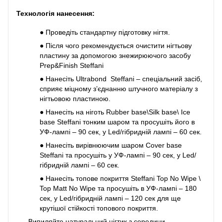
Технологія нанесення:
●
Проведіть стандартну підготовку нігтя.
●
Після чого рекомендується очистити нігтьову
пластину за допомогою знежирюючого засобу
Prep&Finish Steffani
●
Нанесіть Ultrabond Steffani – спеціальний засіб,
сприяє міцному з’єднанню штучного матеріалу з
нігтьовою пластиною.
●
Нанесіть на ніготь Rubber base\Silk base\ Ice
base Steffani тонким шаром та просушіть його в
УФ-лампі – 90 сек, у Led/гібридній лампі – 60 сек.
●
Нанесіть вирівнюючим шаром Cover base
Steffani та просушіть у УФ-лампі – 90 сек, у Led/
гібридній лампі – 60 сек.
●
Нанесіть топове покриття Steffani Top No Wipe \
Top Matt No Wipe та просушіть в УФ-лампі – 180
сек, у Led/гібридній лампі – 120 сек для ще
крутішої стійкості топового покриття.
Випиляйте натуральний нігтик з середини.