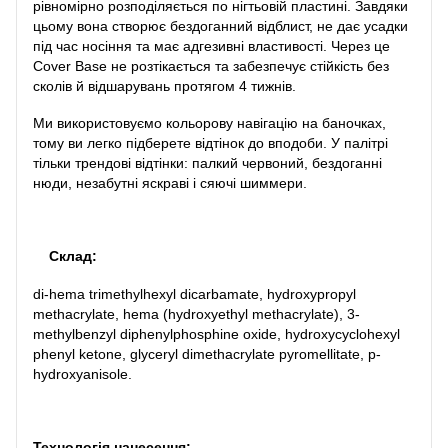
рівномірно розподіляється по нігтьовій пластині. Завдяки
цьому вона створює бездоганний відблист, не дає усадки
під час носіння та має адгезивні властивості. Через це
Cover Base не розтікається та забезпечує стійкість без
сколів й відшарувань протягом 4 тижнів.
Ми використовуємо кольорову навігацію на баночках,
тому ви легко підберете відтінок до вподоби. У палітрі
тільки трендові відтінки: палкий червоний, бездоганні
нюди, незабутні яскраві і сяючі шиммери.
Склад:
di-hema trimethylhexyl dicarbamate, hydroxypropyl
methacrylate, hema (hydroxyethyl methacrylate), 3-
methylbenzyl diphenylphosphine oxide, hydroxycyclohexyl
phenyl ketone, glyceryl dimethacrylate pyromellitate, p-
hydroxyanisole.
Технологія нанесення: