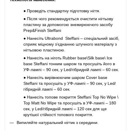
●
Проведіть стандартну підготовку нігтя.
●
Після чого рекомендується очистити нігтьову
пластину за допомогою знежирюючого засобу
Prep&Finish Steffani
●
Нанесіть Ultrabond Steffani – спеціальний засіб,
сприяє міцному з’єднанню штучного матеріалу з
нігтьовою пластиною.
●
Нанесіть на ніготь Rubber base\Silk base\ Ice
base Steffani тонким шаром та просушіть його в
УФ-лампі – 90 сек, у Led/гібридній лампі – 60 сек.
●
Нанесіть вирівнюючим шаром Cover base
Steffani та просушіть у УФ-лампі – 90 сек, у Led/
гібридній лампі – 60 сек.
●
Нанесіть топове покриття Steffani Top No Wipe \
Top Matt No Wipe та просушіть в УФ-лампі – 180
сек, у Led/гібридній лампі – 120 сек для ще
крутішої стійкості топового покриття.
Випиляйте натуральний нігтик з середини.