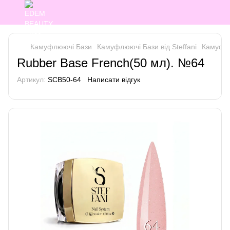
Камуфлюючі Бази
Камуфлюючі Бази від Steffani
Камуфлюю
Rubber Base French(50 мл). №64
Артикул:
SCB50-64
Написати відгук