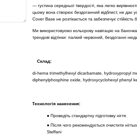
— густина середньої твердості, яка легко вирівнюєт
цьому вона створює бездоганний відблист, не дає ус
Cover Base не розтікається та забезпечує стійкість 
Ми використовуємо кольорову навігацію на баночках,
трендові відтінки: палкий червоний, бездоганні нюд
Склад:
di-hema trimethylhexyl dicarbamate, hydroxypropyl me
diphenylphosphine oxide, hydroxycyclohexyl phenyl ket
Технологія нанесення:
●
Проведіть стандартну підготовку нігтя.
●
Після чого рекомендується очистити нігть
Steffani