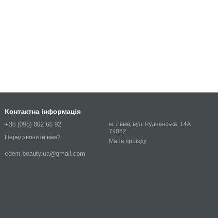
Контактна інформація
+38 (098) 862 66 92
м. Львів, вул. Рудненська, 14А
79052
Передзвонити вам?
Мапа проїзду
edem.beauty.ua@gmail.com