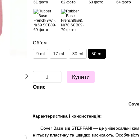
Об`єм
9 ml
17 ml
30 ml
50 ml
Купити
Опис
Cove
Характеристика і консистенція:
Cover Base від STEFFANI — це універсальні каму
нігтьову пластину та швидко висихають. Особливіст