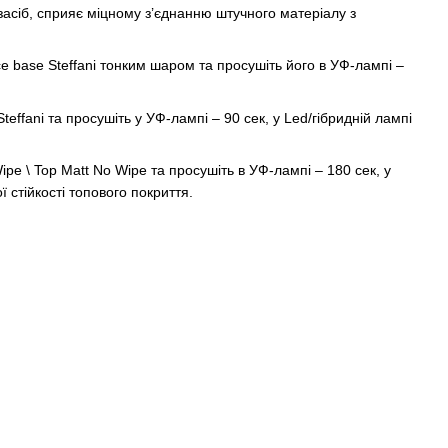
 засіб, сприяє міцному з’єднанню штучного матеріалу з
Ice base Steffani тонким шаром та просушіть його в УФ-лампі –
ffani та просушіть у УФ-лампі – 90 сек, у Led/гібридній лампі
ipe \ Top Matt No Wipe та просушіть в УФ-лампі – 180 сек, у
ї стійкості топового покриття.