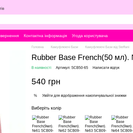
ів
овернення
Контактна інформація
Угода користувача
Головна
Камуфлюючі Бази
Камуфлюючі Бази від Steffani
Rubber Base French(50 мл).
В наявності
Артикул: SCB50-65
Написати відгук
540 грн
Увійти
для відображення накопичувальної знижки
%
Виберіть колір