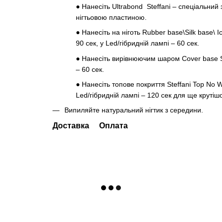
●
Нанесіть Ultrabond Steffani – спеціальний
нігтьовою пластиною.
●
Нанесіть на ніготь Rubber base\Silk base\ 
90 сек, у Led/гібридній лампі – 60 сек.
●
Нанесіть вирівнюючим шаром Cover base Ste
– 60 сек.
●
Нанесіть топове покриття Steffani Top No W
Led/гібридній лампі – 120 сек для ще крутішо
Випиляйте натуральний нігтик з середини.
Доставка
Оплата