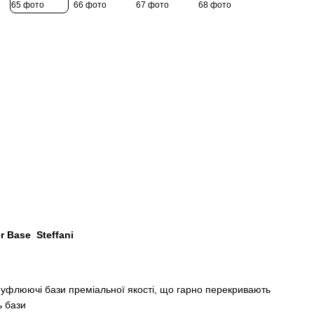
r Base Steffani
флюючі бази преміальної якості, що гарно перекривають
ь бази