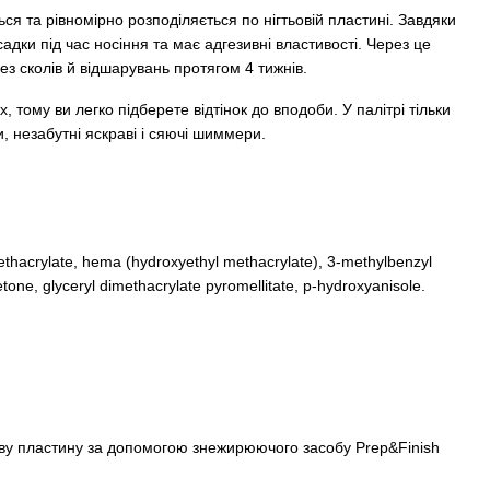
ься та рівномірно розподіляється по нігтьовій пластині. Завдяки
адки під час носіння та має адгезивні властивості. Через це
без сколів й відшарувань протягом 4 тижнів.
 тому ви легко підберете відтінок до вподоби. У палітрі тільки
и, незабутні яскраві і сяючі шиммери.
thacrylate, hema (hydroxyethyl methacrylate), 3-methylbenzyl
one, glyceryl dimethacrylate pyromellitate, p-hydroxyanisole.
ову пластину за допомогою знежирюючого засобу Prep&Finish