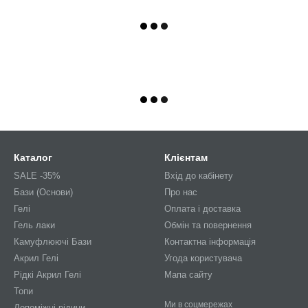
Каталог
Клієнтам
SALE -35%
Вхід до кабінету
Бази (Основи)
Про нас
Гелі
Оплата і доставка
Гель лаки
Обмін та повернення
Камуфлюючі Бази
Контактна інформація
Акрил Гелі
Угода користувача
Рідкі Акрил Гелі
Мапа сайту
Топи
Ми в соцмережах
Допоміжні рідини