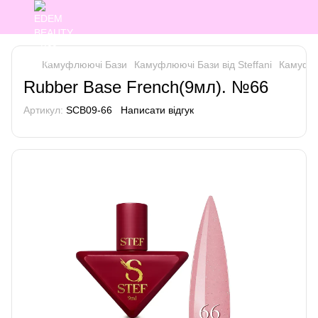
Камуфлюючі Бази
Камуфлюючі Бази від Steffani
Камуфлюю
Rubber Base French(9мл). №66
Артикул:
SCB09-66
Написати відгук