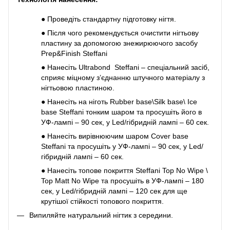
●
Проведіть стандартну підготовку нігтя.
●
Після чого рекомендується очистити нігтьову
пластину за допомогою знежирюючого засобу
Prep&Finish Steffani
●
Нанесіть Ultrabond Steffani – спеціальний засіб,
сприяє міцному з’єднанню штучного матеріалу з
нігтьовою пластиною.
●
Нанесіть на ніготь Rubber base\Silk base\ Ice
base Steffani тонким шаром та просушіть його в
УФ-лампі – 90 сек, у Led/гібридній лампі – 60 сек.
●
Нанесіть вирівнюючим шаром Cover base
Steffani та просушіть у УФ-лампі – 90 сек, у Led/
гібридній лампі – 60 сек.
●
Нанесіть топове покриття Steffani Top No Wipe \
Top Matt No Wipe та просушіть в УФ-лампі – 180
сек, у Led/гібридній лампі – 120 сек для ще
крутішої стійкості топового покриття.
Випиляйте натуральний нігтик з середини.