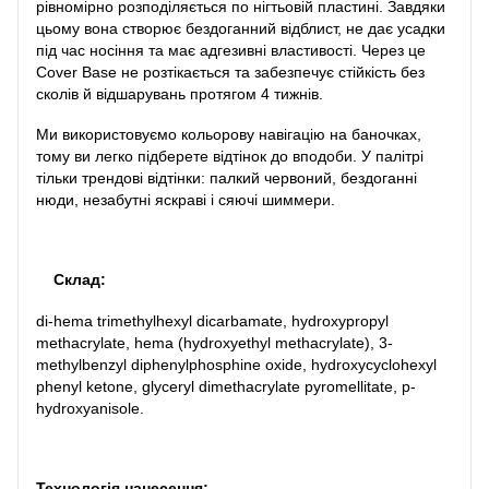
рівномірно розподіляється по нігтьовій пластині. Завдяки
цьому вона створює бездоганний відблист, не дає усадки
під час носіння та має адгезивні властивості. Через це
Cover Base не розтікається та забезпечує стійкість без
сколів й відшарувань протягом 4 тижнів.
Ми використовуємо кольорову навігацію на баночках,
тому ви легко підберете відтінок до вподоби. У палітрі
тільки трендові відтінки: палкий червоний, бездоганні
нюди, незабутні яскраві і сяючі шиммери.
Склад:
di-hema trimethylhexyl dicarbamate, hydroxypropyl
methacrylate, hema (hydroxyethyl methacrylate), 3-
methylbenzyl diphenylphosphine oxide, hydroxycyclohexyl
phenyl ketone, glyceryl dimethacrylate pyromellitate, p-
hydroxyanisole.
Технологія нанесення: