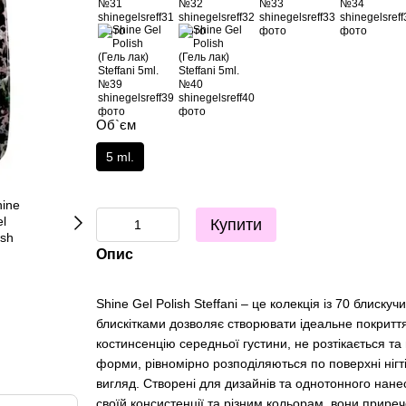
Об`єм
5 ml.
Купити
Опис
Shine Gel Polish Steffani – це колекція із 70 блискучи
блискітками дозволяє створювати ідеальне покриття
костинсенцію середньої густини, не розтікається та 
форми, рівномірно розподіляються по поверхні ніг
вигляд. Створені для дизайнів та однотонного нане
своїй консистенції та різним кольорам, вони приреч