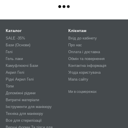
Каталог
Клієнтам
SALE -35%
Вхід до кабінету
Бази (Основи)
Про нас
Гелі
Оплата і доставка
Гель лаки
Обмін та повернення
Камуфлюючі Бази
Контактна інформація
Акрил Гелі
Угода користувача
Рідкі Акрил Гелі
Мапа сайту
Топи
Ми в соцмережах
Допоміжні рідини
Витратні матеріали
Інструменти для манікюру
Техніка для манікюру
Все для стерилізації
Верхні форми Та тіпси для