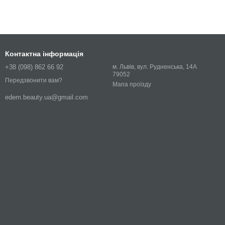
Контактна інформація
+38 (098) 862 66 92
м. Львів, вул. Рудненська, 14А
79052
Передзвонити вам?
Мапа проїзду
edem.beauty.ua@gmail.com