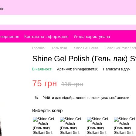
ів
овернення
Контактна інформація
Угода користувача
Головна
Гель лаки
Shine Gel Polish
Shine Gel Polish Stef
Shine Gel Polish (Гель лак) S
В наявності
Артикул: shinegelsreff36
Написати відгук
75 грн
115 грн
Увійти
для відображення накопичувальної знижки
%
Виберіть колір