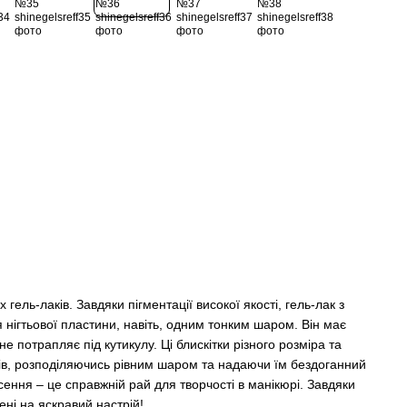
х гель-лаків. Завдяки пігментації високої якості, гель-лак з
 нігтьової пластини, навіть, одним тонким шаром. Він має
не потрапляє під кутикулу. Ці блискітки різного розміра та
тів, розподіляючись рівним шаром та надаючи їм бездоганний
сення – це справжній рай для творчості в манікюрі. Завдяки
ені на яскравий настрій!