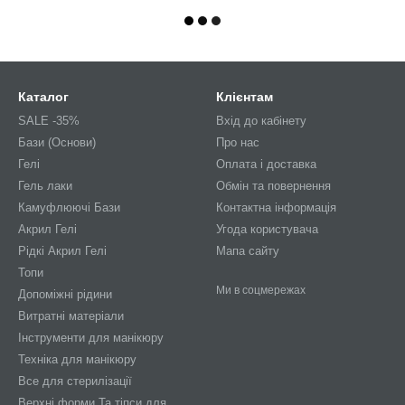
Каталог
Клієнтам
SALE -35%
Вхід до кабінету
Бази (Основи)
Про нас
Гелі
Оплата і доставка
Гель лаки
Обмін та повернення
Камуфлюючі Бази
Контактна інформація
Акрил Гелі
Угода користувача
Рідкі Акрил Гелі
Мапа сайту
Топи
Ми в соцмережах
Допоміжні рідини
Витратні матеріали
Інструменти для манікюру
Техніка для манікюру
Все для стерилізації
Верхні форми Та тіпси для