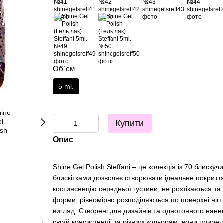
Об`єм
5 ml.
Купити
Опис
Shine Gel Polish Steffani – це колекція із 70 блискучи
блискітками дозволяє створювати ідеальне покриття
костинсенцію середньої густини, не розтікається та 
форми, рівномірно розподіляються по поверхні ніг
вигляд. Створені для дизайнів та однотонного нане
своїй консистенції та різним кольорам, вони приреч