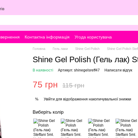
ів
овернення
Контактна інформація
Угода користувача
Головна
Гель лаки
Shine Gel Polish
Shine Gel Polish Stef
Shine Gel Polish (Гель лак) S
В наявності
Артикул: shinegelsreff47
Написати відгук
75 грн
115 грн
Увійти
для відображення накопичувальної знижки
%
Виберіть колір