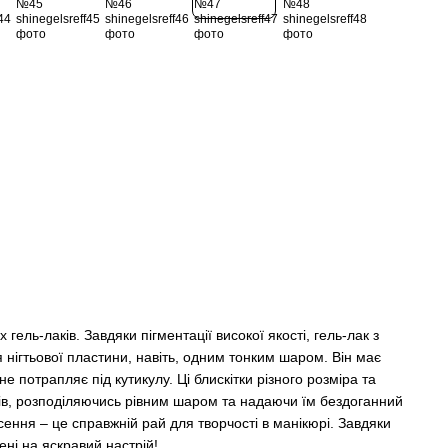
х гель-лаків. Завдяки пігментації високої якості, гель-лак з
 нігтьової пластини, навіть, одним тонким шаром. Він має
не потрапляє під кутикулу. Ці блискітки різного розміра та
тів, розподіляючись рівним шаром та надаючи їм бездоганний
сення – це справжній рай для творчості в манікюрі. Завдяки
ені на яскравий настрій!