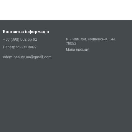
Контактна інформація
+38 (098) 862 66 92
м. Львів, вул. Рудненська, 14А
79052
Передзвонити вам?
Мапа проїзду
edem.beauty.ua@gmail.com