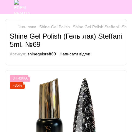
Гель лаки
Shine Gel Polish
Shine Gel Polish Steffani
Shine
Shine Gel Polish (Гель лак) Steffani
5ml. №69
Артикул:
shinegelsreff69
Написати відгук
ЗНИЖКА
−35%