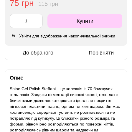
75 грн
115 грн
Купити
Увійти
для відображення накопичувальної знижки
%
До обраного
Порівняти
Опис
Shine Gel Polish Steffani – це колекція із 70 блискучих
гель-лаків. Завдяки пігментації високої якості, гель-лак з
блискітками дозволяє створювати ідеальне покриття
нігтьової пластини, навіть, одним тонким шаром. Він має
костинсенцію середньої густини, не розтікається та не
потрапляє під кутикулу. Ці блискітки різного розміра та
форми, рівномірно розподіляються по поверхні нігтів,
розподіляючись рівним шаром та надаючи їм