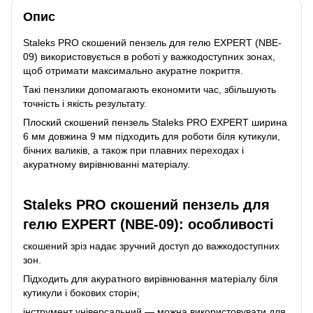
Опис
Staleks PRO скошений пензель для гелю EXPERT (NBE-
09) використовується в роботі у важкодоступних зонах,
щоб отримати максимально акуратне покриття.
Такі пензлики допомагають економити час, збільшують
точність і якість результату.
Плоский скошений пензель Staleks PRO EXPERT ширина
6 мм довжина 9 мм підходить для роботи біля кутикули,
бічних валиків, а також при плавних переходах і
акуратному вирівнюванні матеріалу.
Staleks PRO скошений пензель для
гелю EXPERT (NBE-09): особливості
скошений зріз надає зручний доступ до важкодоступних
зон.
Підходить для акуратного вирівнювання матеріалу біля
кутикули і бокових сторін;
інструмент універсальний — можна використовувати для