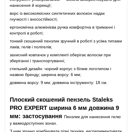
нанесення й корекції;
ворс із високоякісних синтетичних волокон надає
гнучкості і зносостійкості;
ергономічна алюмінієва ручка комфортна в триманні і
контролі в роботі;
тонкий скошений пензлик зручний в роботі з усіма типами
лаків, гелів і полігелів;
захисний ковпачок у комплекті оберігає волоски при
зберіганні і транспортуванні;
стильний дизайн: чорний корпус з білим логотипом і
назвою бренду; ширина ворсу: 6 мм;
довжина ворсу: 9 мм; довжина інструменту: 18 см.
Плоский скошений пензель Staleks
PRO EXPERT ширина 6 мм довжина 9
мм: застосування
Пензлик для нанесення гелю
у важкодоступних зонах.
З ним зручно комбінувати різні техніки, експериментувати