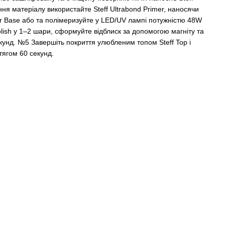
я матеріалу використайте Steff Ultrabond Primer, наносячи
er Base або та полімеризуйте у LED/UV лампі потужністю 48W
olish у 1–2 шари, сформуйте відблиск за допомогою магніту та
унд. №5 Завершіть покриття улюбленим топом Steff Top і
тягом 60 секунд.