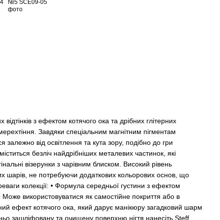
х відтінків з ефектом котячого ока та дрібних глітерних
 мерехтіння. Завдяки спеціальним магнітним пігментам
 залежно від освітлення та кута зору, подібно до гри
міститься безліч найдрібніших металевих частинок, які
інальні візерунки з чарівним блиском. Високий рівень
ших шарів, не потребуючи додаткових кольорових основ, що
ваги колекції: • Формула середньої густини з ефектом
• Може використовуватися як самостійне покриття або в
ний ефект котячого ока, який дарує манікюру загадковий шарм
ьо зашліфовану та очищену поверхню нігтя нанесіть Steff