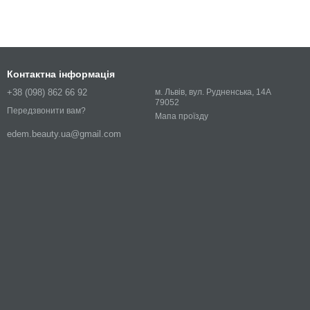
Контактна інформація
+38 (098) 862 66 92
м. Львів, вул. Рудненська, 14А
79052
Передзвонити вам?
Мапа проїзду
edem.beauty.ua@gmail.com