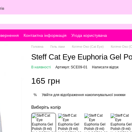
ів
овернення
Контактна інформація
Угода користувача
Головна
Гель лаки
Котяче Око (Cat Eye)
Котяче Око (Ca
Steff Cat Eye Еuphoria Gel Po
В наявності
Артикул: SCE09-01
Написати відгук
165 грн
Увійти
для відображення накопичувальної знижки
%
Виберіть колір