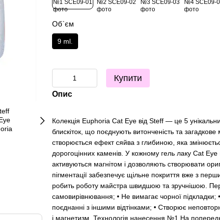
Об`єм
9 ml.
Купити
Опис
Колекція Еuphoria Cat Eye від Steff — це 5 унікальни
блискіток, що поєднують витонченість та загадкове
створюється ефект сяйва з глибиною, яка змінюється
дорогоцінних каменів. У кожному гель лаку Cat Eye 
активуються магнітом і дозволяють створювати ориг
пігментації забезпечує щільне покриття вже з пер
робить роботу майстра швидшою та зручнішою. Пере
самовирівнювання; • Не вимагає чорної підкладки; 
поєднанні з іншими відтінками; • Створює неповтор
і магнетизм. Технологія нанесення №1 На попередн