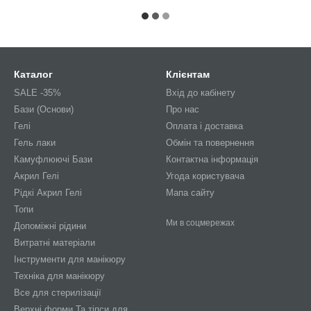
Каталог
Клієнтам
SALE -35%
Вхід до кабінету
Бази (Основи)
Про нас
Гелі
Оплата і доставка
Гель лаки
Обмін та повернення
Камуфлюючі Бази
Контактна інформація
Акрил Гелі
Угода користувача
Рідкі Акрил Гелі
Мапа сайту
Топи
Ми в соцмережах
Допоміжні рідини
Витратні матеріали
Інструменти для манікюру
Техніка для манікюру
Все для стерилізації
Верхні форми Та тіпси для