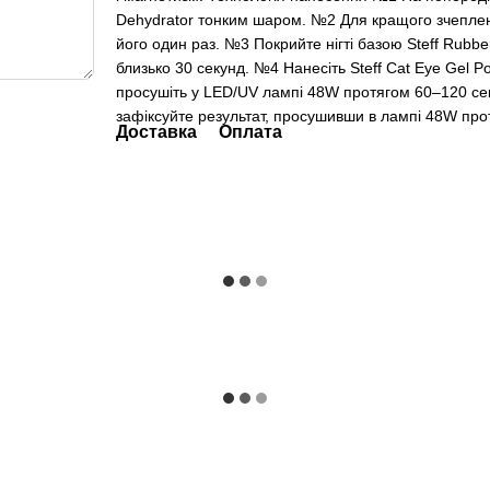
Dehydrator тонким шаром. №2 Для кращого зчепленн
його один раз. №3 Покрийте нігті базою Steff Rubb
близько 30 секунд. №4 Нанесіть Steff Cat Eye Gel P
просушіть у LED/UV лампі 48W протягом 60–120 сек
зафіксуйте результат, просушивши в лампі 48W про
Доставка
Оплата