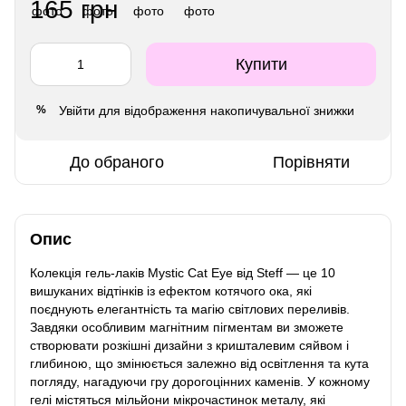
165 грн
Купити
Увійти
для відображення накопичувальної знижки
%
До обраного
Порівняти
Опис
Колекція гель-лаків Mystic Cat Eye від Steff — це 10
вишуканих відтінків із ефектом котячого ока, які
поєднують елегантність та магію світлових переливів.
Завдяки особливим магнітним пігментам ви зможете
створювати розкішні дизайни з кришталевим сяйвом і
глибиною, що змінюється залежно від освітлення та кута
погляду, нагадуючи гру дорогоцінних каменів. У кожному
гелі містяться мільйони мікрочастинок металу, які