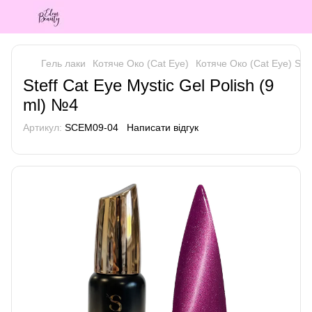
Гель лаки
Котяче Око (Cat Eye)
Котяче Око (Cat Eye) Stef
Steff Cat Eye Mystic Gel Polish (9
ml) №4
Артикул:
SCEM09-04
Написати відгук