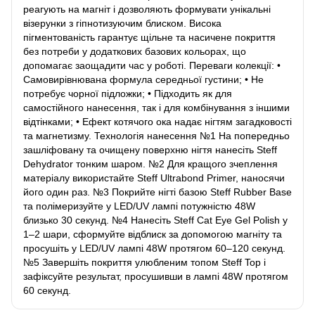
реагують на магніт і дозволяють формувати унікальні
візерунки з гіпнотизуючим блиском. Висока
пігментованість гарантує щільне та насичене покриття
без потреби у додаткових базових кольорах, що
допомагає заощадити час у роботі. Переваги колекції: •
Самовирівнювана формула середньої густини; • Не
потребує чорної підложки; • Підходить як для
самостійного нанесення, так і для комбінування з іншими
відтінками; • Ефект котячого ока надає нігтям загадковості
та магнетизму. Технологія нанесення №1 На попередньо
зашліфовану та очищену поверхню нігтя нанесіть Steff
Dehydrator тонким шаром. №2 Для кращого зчеплення
матеріалу використайте Steff Ultrabond Primer, наносячи
його один раз. №3 Покрийте нігті базою Steff Rubber Base
та полімеризуйте у LED/UV лампі потужністю 48W
близько 30 секунд. №4 Нанесіть Steff Cat Eye Gel Polish у
1–2 шари, сформуйте відблиск за допомогою магніту та
просушіть у LED/UV лампі 48W протягом 60–120 секунд.
№5 Завершіть покриття улюбленим топом Steff Top і
зафіксуйте результат, просушивши в лампі 48W протягом
60 секунд.