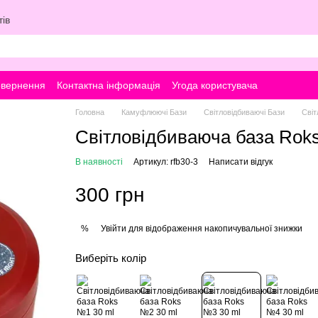
ів
овернення
Контактна інформація
Угода користувача
Головна
Камуфлюючі Бази
Світловідбиваючі Бази
Світ
Світловідбиваюча база Rok
В наявності
Артикул: rfb30-3
Написати відгук
300 грн
Увійти
для відображення накопичувальної знижки
%
Виберіть колір