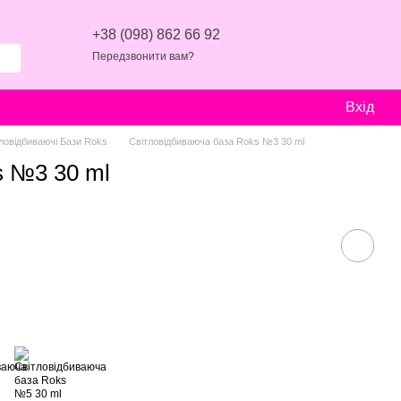
+38 (098) 862 66 92
Передзвонити вам?
Вхід
ловідбиваючі Бази Roks
Світловідбиваюча база Roks №3 30 ml
s №3 30 ml