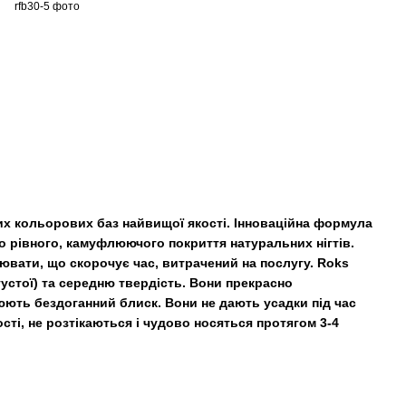
их кольорових баз найвищої якості. Інноваційна формула
о рівного, камуфлюючого покриття натуральних нігтів.
ювати, що скорочує час, витрачений на послугу. Roks
густої) та середню твердість. Вони прекрасно
юють бездоганний блиск. Вони не дають усадки під час
сті, не розтікаються і чудово носяться протягом 3-4