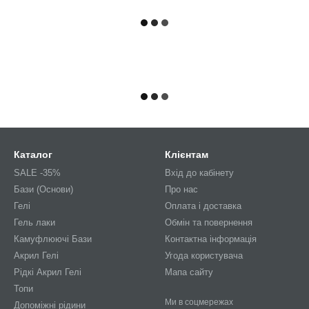
Каталог
Клієнтам
SALE -35%
Вхід до кабінету
Бази (Основи)
Про нас
Гелі
Оплата і доставка
Гель лаки
Обмін та повернення
Камуфлюючі Бази
Контактна інформація
Акрил Гелі
Угода користувача
Рідкі Акрил Гелі
Мапа сайту
Топи
Ми в соцмережах
Допоміжні рідини