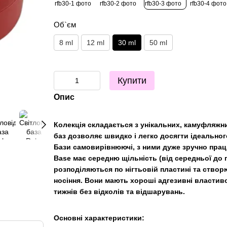
Об`єм
8 ml
12 ml
30 ml
50 ml
Купити
Опис
Колекція складається з унікальних, камуфляжн
баз дозволяє швидко і легко досягти ідеальног
Бази самовирівнюючі, з ними дуже зручно прац
Base має середню щільність (від середньої до 
розподіляються по нігтьовій пластині та створ
носіння. Вони мають хороші адгезивні властиво
тижнів без відколів та відшарувань.
Основні характеристики: