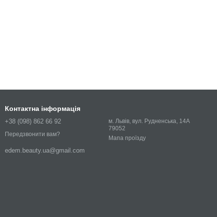
Контактна інформація
+38 (098) 862 66 92
м. Львів, вул. Рудненська, 14А
79052
Передзвонити вам?
Мапа проїзду
edem.beauty.ua@gmail.com