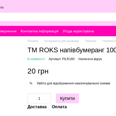
ів
овернення
Контактна інформація
Угода користувача
Головна
Інструменти для манікюру
Пилочки
Пилочки 
ТМ ROKS напівбумеранг 10
В наявності
Артикул: PILR180
Написати відгук
20 грн
Увійти
для відображення накопичувальної знижки
%
Купити
Доставка
Оплата