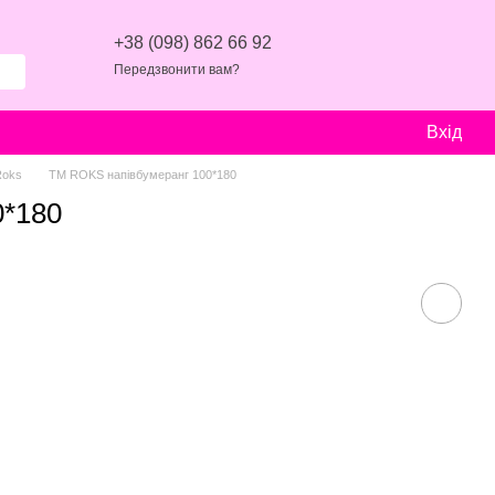
+38 (098) 862 66 92
Передзвонити вам?
Вхід
Roks
ТМ ROKS напівбумеранг 100*180
0*180