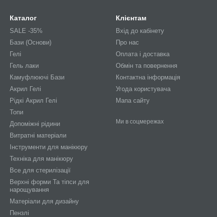
Каталог
Клієнтам
SALE -35%
Вхід до кабінету
Бази (Основи)
Про нас
Гелі
Оплата і доставка
Гель лаки
Обмін та повернення
Камуфлюючі Бази
Контактна інформація
Акрил Гелі
Угода користувача
Рідкі Акрил Гелі
Мапа сайту
Топи
Ми в соцмережах
Допоміжні рідини
Витратні матеріали
Інструменти для манікюру
Техніка для манікюру
Все для стерилізації
Верхні форми Та тіпси для
нарощування
Матеріали для дизайну
Пензлі