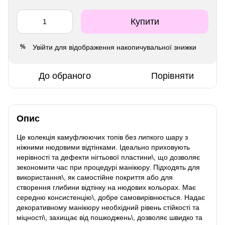
Купити
Увійти
для відображення накопичувальної знижки
%
До обраного
Порівняти
Опис
Це колекція камуфлюючих топів без липкого шару з
ніжними нюдовими відтінками. Ідеально приховують
нерівності та дефекти нігтьової пластини\, що дозволяє
зекономити час при процедурі манікюру. Підходять для
використання\, як самостійне покриття або для
створення глибини відтінку на нюдових кольорах. Має
середню консистенцію\, добре самовирівнюється. Надає
декоративному манікюру необхідний рівень стійкості та
міцності\, захищає від пошкоджень\, дозволяє швидко та