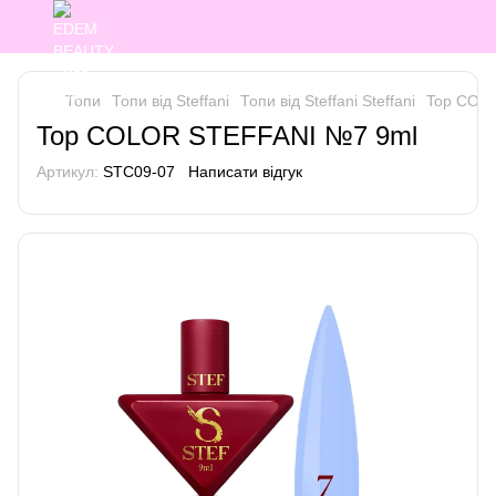
Топи
Топи від Steffani
Топи від Steffani Steffani
Top COL
Top COLOR STEFFANI №7 9ml
Артикул:
STC09-07
Написати відгук