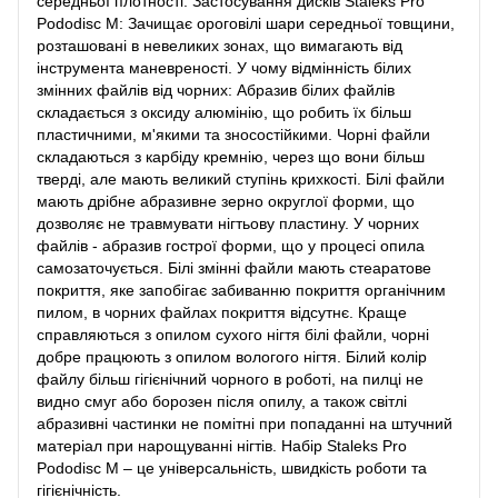
середньої плотності. Застосування дисків Staleks Pro
Pododisc M: Зачищає ороговілі шари середньої товщини,
розташовані в невеликих зонах, що вимагають від
інструмента маневреності. У чому відмінність білих
змінних файлів від чорних: Абразив білих файлів
складається з оксиду алюмінію, що робить їх більш
пластичними, м'якими та зносостійкими. Чорні файли
складаються з карбіду кремнію, через що вони більш
тверді, але мають великий ступінь крихкості. Білі файли
мають дрібне абразивне зерно округлої форми, що
дозволяє не травмувати нігтьову пластину. У чорних
файлів - абразив гострої форми, що у процесі опила
самозаточується. Білі змінні файли мають стеаратове
покриття, яке запобігає забиванню покриття органічним
пилом, в чорних файлах покриття відсутнє. Краще
справляються з опилом сухого нігтя білі файли, чорні
добре працюють з опилом вологого нігтя. Білий колір
файлу більш гігієнічний чорного в роботі, на пилці не
видно смуг або борозен після опилу, а також світлі
абразивні частинки не помітні при попаданні на штучний
матеріал при нарощуванні нігтів. Набір Staleks Pro
Pododisc M – це універсальність, швидкість роботи та
гігієнічність.