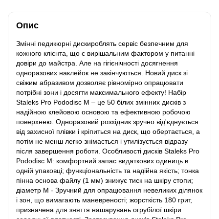
Опис
Змінні педикюрні дискироблять сервіс безпечним для
кожного клієнта, що є вирішальним фактором у питанні
довіри до майстра. Але на гігієнічності досягнення
одноразових наклейок не закінчуються. Новий диск зі
свіжим абразивом дозволяє рівномірно опрацювати
потрібні зони і досягти максимального ефекту! Набір
Staleks Pro Pododisc M – це 50 білих змінних дисків з
надійною клейовою основою та ефективною робочою
поверхнею. Одноразовий розхідник зручно від'єднується
від захисної плівки і кріпиться на диск, що обертається, а
потім не менш легко знімається і утилізується відразу
після завершення роботи. Особливості дисків Staleks Pro
Pododisc M: комфортний запас видаткових одиниць в
одній упаковці; функціональність та надійна якість; тонка
пінна основа файлу (1 мм) знижує тиск на шкіру стопи;
діаметр M - Зручний для опрацювання невеликих ділянок
і зон, що вимагають маневреності; жорсткість 180 грит,
призначена для зняття нашарувань огрубілої шкіри