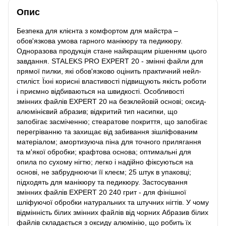
Опис
Безпека для клієнта з комфортом для майстра –
обов'язкова умова гарного манікюру та педикюру.
Одноразова продукція стане найкращим рішенням цього
завдання. STALEKS PRO EXPERT 20 - змінні файли для
прямої пилки, які обов'язково оцінить практичний нейл-
стиліст. Їхні корисні властивості підвищують якість роботи
і приємно відбиваються на швидкості. Особливості
змінних файлів EXPERT 20 на безклейовій основі; оксид-
алюмінієвий абразив; відкритий тип насипки, що
запобігає засміченню; стеаратове покриття, що запобігає
перегріванню та захищає від забивання зішліфованим
матеріалом; амортизуюча піна для точного прилягання
та м'якої обробки; крафтова основа; оптимальні для
опила по сухому нігтю; легко і надійно фіксуються на
основі, не забруднюючи її клеєм; 25 штук в упаковці;
підходять для манікюру та педикюру. Застосування
змінних файлів EXPERT 20 240 грит - для фінішної
шліфуючої обробки натуральних та штучних нігтів. У чому
відмінність білих змінних файлів від чорних Абразив білих
файлів складається з оксиду алюмінію, що робить їх