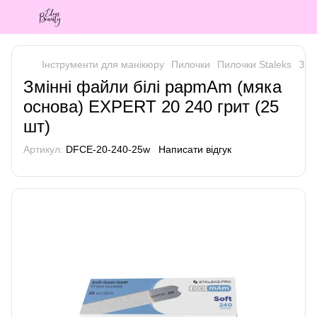
Інструменти для манікюру
Пилочки
Пилочки Staleks
Змі
Змінні файли білі papmAm (мяка
основа) EXPERT 20 240 грит (25
шт)
Артикул:
DFCE-20-240-25w
Написати відгук