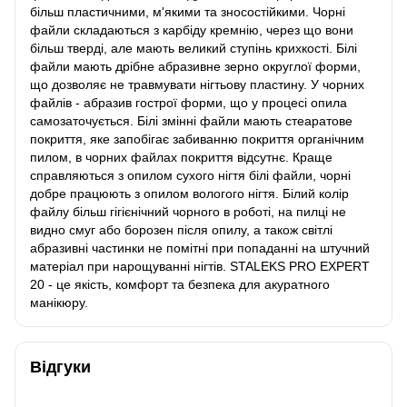
більш пластичними, м'якими та зносостійкими. Чорні
файли складаються з карбіду кремнію, через що вони
більш тверді, але мають великий ступінь крихкості. Білі
файли мають дрібне абразивне зерно округлої форми,
що дозволяє не травмувати нігтьову пластину. У чорних
файлів - абразив гострої форми, що у процесі опила
самозаточується. Білі змінні файли мають стеаратове
покриття, яке запобігає забиванню покриття органічним
пилом, в чорних файлах покриття відсутнє. Краще
справляються з опилом сухого нігтя білі файли, чорні
добре працюють з опилом вологого нігтя. Білий колір
файлу більш гігієнічний чорного в роботі, на пилці не
видно смуг або борозен після опилу, а також світлі
абразивні частинки не помітні при попаданні на штучний
матеріал при нарощуванні нігтів. STALEKS PRO EXPERT
20 - це якість, комфорт та безпека для акуратного
манікюру.
Відгуки