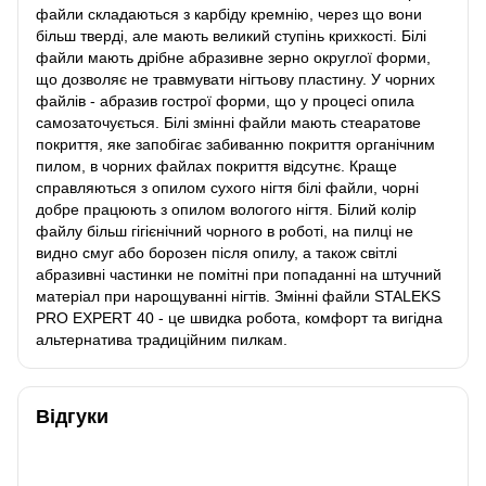
файли складаються з карбіду кремнію, через що вони
більш тверді, але мають великий ступінь крихкості. Білі
файли мають дрібне абразивне зерно округлої форми,
що дозволяє не травмувати нігтьову пластину. У чорних
файлів - абразив гострої форми, що у процесі опила
самозаточується. Білі змінні файли мають стеаратове
покриття, яке запобігає забиванню покриття органічним
пилом, в чорних файлах покриття відсутнє. Краще
справляються з опилом сухого нігтя білі файли, чорні
добре працюють з опилом вологого нігтя. Білий колір
файлу більш гігієнічний чорного в роботі, на пилці не
видно смуг або борозен після опилу, а також світлі
абразивні частинки не помітні при попаданні на штучний
матеріал при нарощуванні нігтів. Змінні файли STALEKS
PRO EXPERT 40 - це швидка робота, комфорт та вигідна
альтернатива традиційним пилкам.
Відгуки