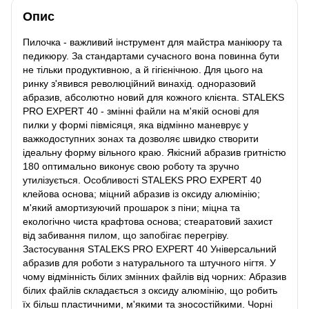
Опис
Пилочка - важливий інструмент для майстра манікюру та
педикюру. За стандартами сучасного вона повинна бути
не тільки продуктивною, а й гігієнічною. Для цього на
ринку з'явився революційний винахід. одноразовий
абразив, абсолютно новий для кожного клієнта. STALEKS
PRO EXPERT 40 - змінні файли на м'якій основі для
пилки у формі півмісяця, яка відмінно маневрує у
важкодоступних зонах та дозволяє швидко створити
ідеальну форму вільного краю. Якісний абразив гритністю
180 оптимально виконує свою роботу та зручно
утилізується. Особливості STALEKS PRO EXPERT 40
клейова основа; міцний абразив із оксиду алюмінію;
м'який амортизуючий прошарок з піни; міцна та
екологічно чиста крафтова основа; стеаратовий захист
від забивання пилом, що запобігає перегріву.
Застосування STALEKS PRO EXPERT 40 Універсальний
абразив для роботи з натурального та штучного нігтя. У
чому відмінність білих змінних файлів від чорних: Абразив
білих файлів складається з оксиду алюмінію, що робить
їх більш пластичними, м'якими та зносостійкими. Чорні