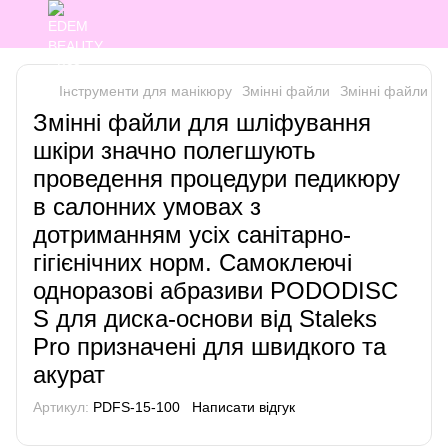
Інструменти для манікюру
Змінні файли
Змінні файли St
Змінні файли для шліфування
шкіри значно полегшують
проведення процедури педикюру
в салонних умовах з
дотриманням усіх санітарно-
гігієнічних норм. Самоклеючі
одноразові абразиви PODODISC
S для диска-основи від Staleks
Pro призначені для швидкого та
акурат
Артикул:
PDFS-15-100
Написати відгук