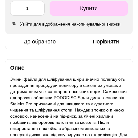
Купити
Увійти
для відображення накопичувальної знижки
%
До обраного
Порівняти
Опис
Змінні файли для шліфування шкіри значно полегшують
проведення процедури педикюру в салонних умовах з
дотриманням усіх санітарно-гігієнічних норм. Самоклеючі
одноразові абразиви PODODISC S для диска-основи від
Staleks Pro призначені для швидкого та акуратного
чищення та шліфування стопи. Наждак з тонкою пінною
основою, нанесений на під-диск, за лічені хвилини
позбавить від ороговілих клітин та мозолів. Після
використання наклейка з абразивом знімається з
поверхні диска, яка відразу вирушає на стерилізацію. Для