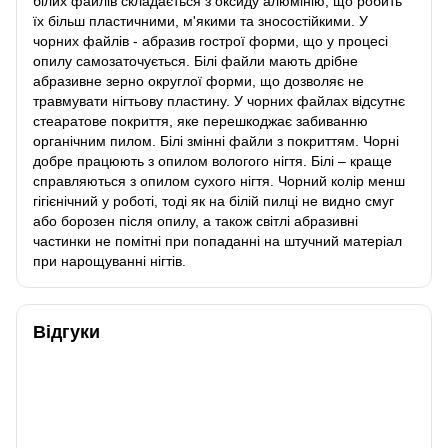
білих файлів складається з оксиду алюмінію, що робить
їх більш пластичними, м'якими та зносостійкими. У
чорних файлів - абразив гострої форми, що у процесі
опилу самозаточується. Білі файли мають дрібне
абразивне зерно округлої форми, що дозволяє не
травмувати нігтьову пластину. У чорних файлах відсутнє
стеаратове покриття, яке перешкоджає забиванню
органічним пилом. Білі змінні файли з покриттям. Чорні
добре працюють з опилом вологого нігтя. Білі – краще
справляються з опилом сухого нігтя. Чорний колір менш
гігієнічний у роботі, тоді як на білій пилці не видно смуг
або борозен після опилу, а також світлі абразивні
частинки не помітні при попаданні на штучний матеріал
при нарощуванні нігтів.
Відгуки