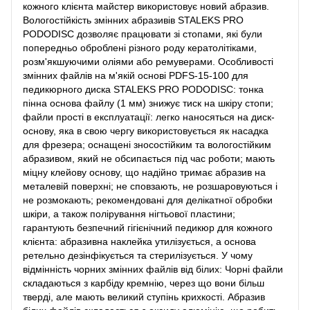
кожного клієнта майстер використовує новий абразив.
Вологостійкість змінних абразивів STALEKS PRO
PODODISC дозволяє працювати зі стопами, які були
попередньо оброблені різного роду кератолітіками,
розм'якшуючими оліями або ремуверами. Особливості
змінних файлів на м'якій основі PDFS-15-100 для
педикюрного диска STALEKS PRO PODODISC: тонка
пінна основа файлу (1 мм) знижує тиск на шкіру стопи;
файли прості в експлуатації: легко наносяться на диск-
основу, яка в свою чергу використовується як насадка
для фрезера; оснащені зносостійким та вологостійким
абразивом, який не обсипається під час роботи; мають
міцну клейову основу, що надійно тримає абразив на
металевій поверхні; не сповзають, не розшаровуються і
не розмокають; рекомендовані для делікатної обробки
шкіри, а також полірування нігтьової пластини;
гарантують безпечний гігієнічний педикюр для кожного
клієнта: абразивна наклейка утилізується, а основа
ретельно дезінфікується та стерилізується. У чому
відмінність чорних змінних файлів від білих: Чорні файли
складаються з карбіду кремнію, через що вони більш
тверді, але мають великий ступінь крихкості. Абразив