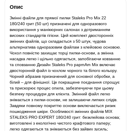
Опис
Змінні файли для прямої пилки Staleks Pro Mix 22
180/240 грит (50 шт) призначені для одноразового
використання у манікюрних салонах з дотриманням
високих стандартів гігієни. Цей комплект двосторонніх
змінних файлів, що складається з 50 штук, чудова
альтернатива одноразовим файлам з клейовою основою.
Чохол повністю захищає торці пилки-основи, а змінна
насадка легко і щільно одягається, запобігаючи ковзанню
та сповзанню Дизайн Staleks Pro papmAm Mix включає
двосторонній файл із чохлом чорного та білого кольору.
Чорний абразив призначений для основної обробки, а
білий – для фінішної. Це покращене поєднання спрощує
та прискорює процес опила, забезпечуючи при цьому
безпеку процедури для клієнта. Змінний файл легко
знімається з пилки-основи, не залишаючи липких слідів.
Завдяки повному покриттю основи виключається ризик
пошкодження шкіри. Особливості змінних файлів MIX
STALEKS PRO EXPERT 180/240 грит: безклейова основа;
виготовлені з екологічно чистого крафтового паперу;
легко одягаються та знімаються без зайвих зусиль;