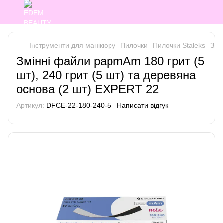
Інструменти для манікюру
Пилочки
Пилочки Staleks
Змі
Змінні файли papmAm 180 грит (5
шт), 240 грит (5 шт) та деревяна
основа (2 шт) EXPERT 22
Артикул:
DFCE-22-180-240-5
Написати відгук