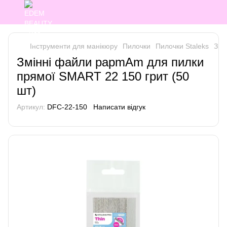
Інструменти для манікюру
Пилочки
Пилочки Staleks
Змі
Змінні файли papmAm для пилки
прямої SMART 22 150 грит (50
шт)
Артикул:
DFC-22-150
Написати відгук