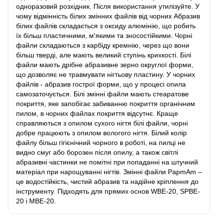
одноразовий розхідник. Після використання утилізуйте. У
чому відмінність білих змінних файлів від чорних Абразив
білих файлів складається з оксиду алюмінію, що робить
їх більш пластичними, м'якими та зносостійкими. Чорні
файли складаються з карбіду кремнію, через що вони
більш тверді, але мають великий ступінь крихкості. Білі
файли мають дрібне абразивне зерно округлої форми,
що дозволяє не травмувати нігтьову пластину. У чорних
файлів - абразив гострої форми, що у процесі опила
самозаточується. Білі змінні файли мають стеаратове
покриття, яке запобігає забиванню покриття органічним
пилом, в чорних файлах покриття відсутнє. Краще
справляються з опилом сухого нігтя білі файли, чорні
добре працюють з опилом вологого нігтя. Білий колір
файлу більш гігієнічний чорного в роботі, на пилці не
видно смуг або борозен після опилу, а також світлі
абразивні частинки не помітні при попаданні на штучний
матеріал при нарощуванні нігтів. Змінні файли PapmAm –
це водостійкість, чистий абразив та надійне кріплення до
інструменту. Підходять для прямих основ WBE-20, SPBE-
20 і MBE-20.