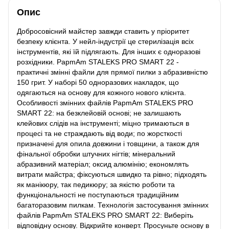
Опис
Добросовісний майстер завжди ставить у пріоритет
безпеку клієнта. У нейл-індустрії це стерилізація всіх
інструментів, які їй підлягають. Для інших є одноразові
розхідники. PapmAm STALEKS PRO SMART 22 -
практичні змінні файли для прямої пилки з абразивністю
150 грит. У наборі 50 одноразових накладок, що
одягаються на основу для кожного нового клієнта.
Особливості змінних файлів PapmAm STALEKS PRO
SMART 22: на безклейовій основі; не залишають
клейових слідів на інструменті; міцно тримаються в
процесі та не страждають від води; по жорсткості
призначені для опила довжини і товщини, а також для
фінальної обробки штучних нігтів; мінеральний
абразивний матеріал; оксид алюмінію; економлять
витрати майстра; фіксуються швидко та рівно; підходять
як манікюру, так педикюру; за якістю роботи та
функціональності не поступаються традиційним
багаторазовим пилкам. Технологія застосування змінних
файлів PapmAm STALEKS PRO SMART 22: Виберіть
відповідну основу. Відкрийте конверт. Просуньте основу в