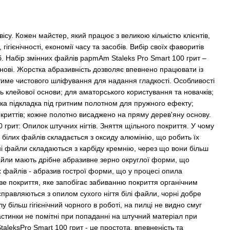
вісу. Кожен майстер, який працює з великою кількістю клієнтів,
 гігієнічності, економії часу та засобів. Вибір своїх фаворитів
б. Набір змінних файлів papmAm Staleks Pro Smart 100 грит –
нові. Жорстка абразивність дозволяє впевнено працювати із
име чистового шліфування для надання гладкості. Особливості
 клейової основи; для аматорського користування та новачків;
яка підкладка під гритним полотном для пружного ефекту;
покриттів; кожне полотно висаджено на пряму дерев'яну основу.
грит: Опилок штучних нігтів. Зняття щільного покриття. У чому
в білих файлів складається з оксиду алюмінію, що робить їх
ні файли складаються з карбіду кремнію, через що вони більш
 файли мають дрібне абразивне зерно округлої форми, що
х файлів - абразив гострої форми, що у процесі опила
ве покриття, яке запобігає забиванню покриття органічним
правляються з опилом сухого нігтя білі файли, чорні добре
 більш гігієнічний чорного в роботі, на пилці не видно смуг
частинки не помітні при попаданні на штучний матеріал при
aleksPro Smart 100 грит - це простота, впевненість та