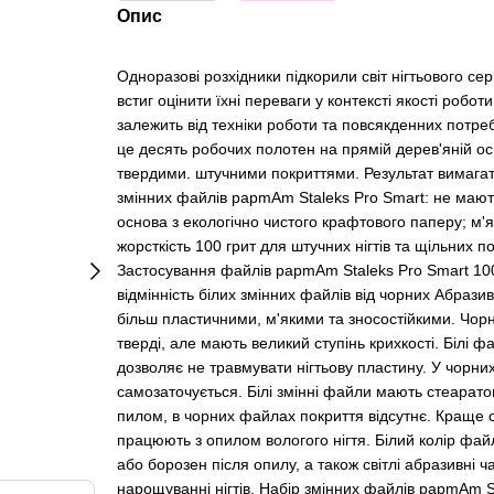
Опис
Одноразові розхідники підкорили світ нігтьового сер
встиг оцінити їхні переваги у контексті якості роботи,
залежить від техніки роботи та повсякденних потре
це десять робочих полотен на прямій дерев'яній ос
твердими. штучними покриттями. Результат вимагат
змінних файлів papmAm Staleks Pro Smart: не мають
основа з екологічно чистого крафтового паперу; м'
жорсткість 100 грит для штучних нігтів та щільних 
Застосування файлів papmAm Staleks Pro Smart 100 
відмінність білих змінних файлів від чорних Абрази
більш пластичними, м'якими та зносостійкими. Чор
тверді, але мають великий ступінь крихкості. Білі
дозволяє не травмувати нігтьову пластину. У чорни
самозаточується. Білі змінні файли мають стеарато
пилом, в чорних файлах покриття відсутнє. Краще с
працюють з опилом вологого нігтя. Білий колір файлу
або борозен після опилу, а також світлі абразивні 
нарощуванні нігтів. Набір змінних файлів papmAm St