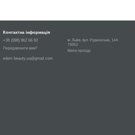
Контактна інформація
+38 (098) 862 66 92
м. Львів, вул. Рудненська, 14А
79052
Передзвонити вам?
Мапа проїзду
edem.beauty.ua@gmail.com