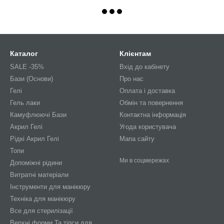
Каталог
Клієнтам
SALE -35%
Вхід до кабінету
Бази (Основи)
Про нас
Гелі
Оплата і доставка
Гель лаки
Обмін та повернення
Камуфлюючі Бази
Контактна інформація
Акрил Гелі
Угода користувача
Рідкі Акрил Гелі
Мапа сайту
Топи
Ми в соцмережах
Допоміжні рідини
Витратні матеріали
Інструменти для манікюру
Техніка для манікюру
Все для стерилізації
Верхні форми Та тіпси для