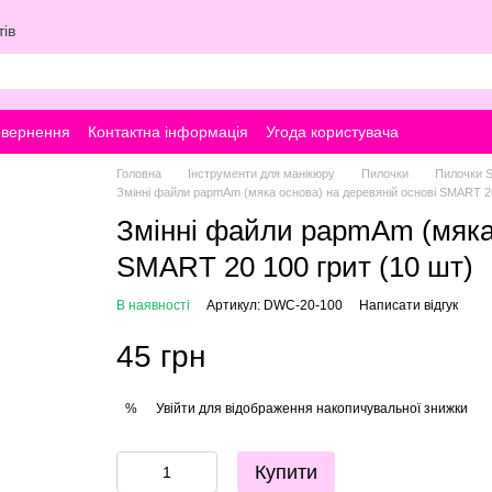
ів
овернення
Контактна інформація
Угода користувача
Головна
Інструменти для манікюру
Пилочки
Пилочки S
Змінні файли papmAm (мяка основа) на деревяній основі SMART 20
Змінні файли papmAm (мяка 
SMART 20 100 грит (10 шт)
В наявності
Артикул: DWC-20-100
Написати відгук
45 грн
Увійти
для відображення накопичувальної знижки
%
Купити