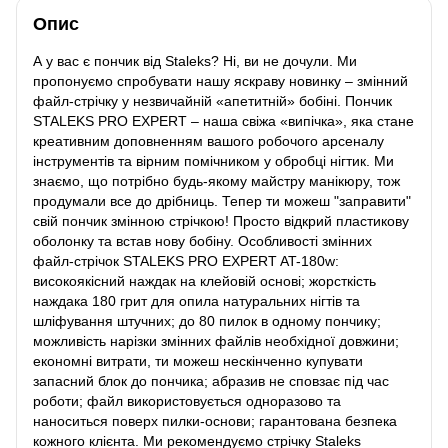
Опис
А у вас є пончик від Staleks? Ні, ви не дочули. Ми
пропонуємо спробувати нашу яскраву новинку – змінний
файл-стрічку у незвичайній «апетитній» бобіні. Пончик
STALEKS PRO EXPERT – наша свіжа «випічка», яка стане
креативним доповненням вашого робочого арсеналу
інструментів та вірним помічником у обробці нігтик. Ми
знаємо, що потрібно будь-якому майстру манікюру, тож
продумали все до дрібниць. Тепер ти можеш "заправити"
свій пончик змінною стрічкою! Просто відкрий пластикову
оболонку та встав нову бобіну. Особливості змінних
файл-стрічок STALEKS PRO EXPERT AT-180w:
високоякісний наждак на клейовій основі; жорсткість
наждака 180 грит для опила натуральних нігтів та
шліфування штучних; до 80 пилок в одному пончику;
можливість нарізки змінних файлів необхідної довжини;
економні витрати, ти можеш нескінченно купувати
запасний блок до пончика; абразив не сповзає під час
роботи; файл використовується одноразово та
наноситься поверх пилки-основи; гарантована безпека
кожного клієнта. Ми рекомендуємо стрічку Staleks