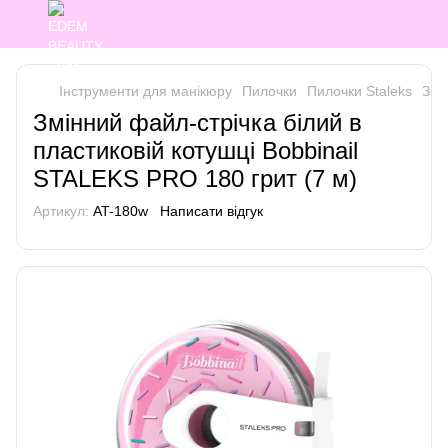
Інструменти для манікюру
Пилочки
Пилочки Staleks
Змі
Змінний файл-стрічка білий в
пластиковій котушці Bobbinail
STALEKS PRO 180 грит (7 м)
Артикул:
AT-180w
Написати відгук