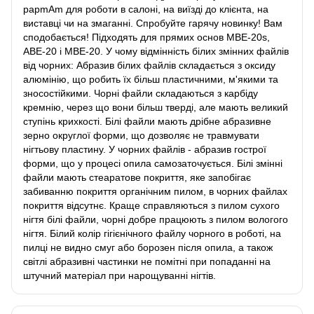
papmAm для роботи в салоні, на виїзді до клієнта, на
виставці чи на змаганні. Спробуйте гарячу новинку! Вам
сподобається! Підходять для прямих основ MBE-20s,
ABE-20 і MBE-20. У чому відмінність білих змінних файлів
від чорних: Абразив білих файлів складається з оксиду
алюмінію, що робить їх більш пластичними, м'якими та
зносостійкими. Чорні файли складаються з карбіду
кремнію, через що вони більш тверді, але мають великий
ступінь крихкості. Білі файли мають дрібне абразивне
зерно округлої форми, що дозволяє не травмувати
нігтьову пластину. У чорних файлів - абразив гострої
форми, що у процесі опила самозаточується. Білі змінні
файли мають стеаратове покриття, яке запобігає
забиванню покриття органічним пилом, в чорних файлах
покриття відсутнє. Краще справляються з пилом сухого
нігтя білі файли, чорні добре працюють з пилом вологого
нігтя. Білий колір гігієнічного файлу чорного в роботі, на
пилці не видно смуг або борозен після опила, а також
світлі абразивні частинки не помітні при попаданні на
штучний матеріал при нарощуванні нігтів.